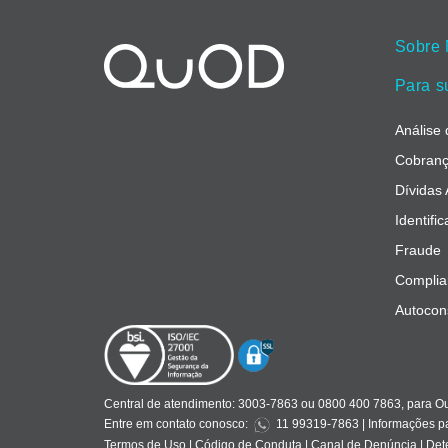
Sobre
Para s
Análise 
Cobranç
Dívidas
Identifi
Fraude
Complia
Autocon
Central de atendimento:
3003-7863 ou 0800 400 7863, para Ouv
Entre em contato conosco:
11 99319-7863
| Informações p
Termos de Uso
|
Código de Conduta
|
Canal de Denúncia
|
Dete