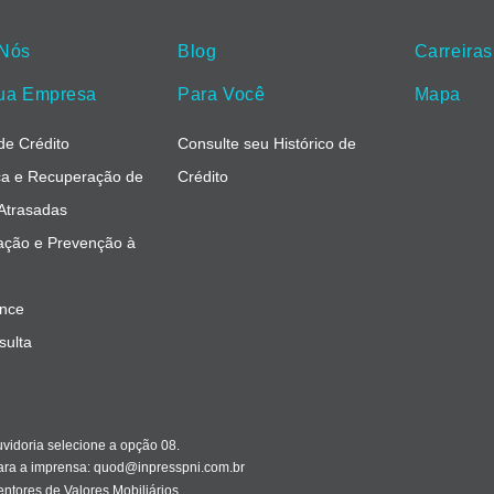
 Nós
Blog
Carreiras
ua Empresa
Para Você
Mapa
de Crédito
Consulte seu Histórico de
a e Recuperação de
Crédito
 Atrasadas
cação e Prevenção à
nce
sulta
idoria selecione a opção 08.
ara a imprensa:
quod@inpresspni.com.br
ntores de Valores Mobiliários