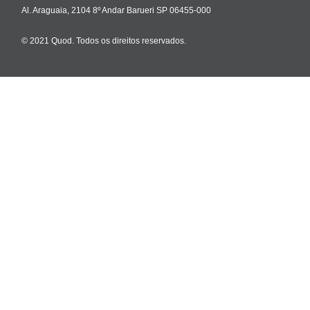
Al. Araguaia, 2104 8º Andar Barueri SP 06455-000
© 2021 Quod. Todos os direitos reservados.