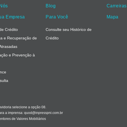
 Nós
Blog
Carreiras
ua Empresa
Para Você
Mapa
de Crédito
Consulte seu Histórico de
a e Recuperação de
Crédito
 Atrasadas
cação e Prevenção à
nce
sulta
idoria selecione a opção 08.
ara a imprensa:
quod@inpresspni.com.br
ntores de Valores Mobiliários